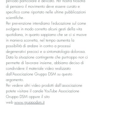
periodo particolare e delicato. Per nostra filosofia
di pensiero il movimento deve essere curato e
specifico come riportato nelle ultime pubblicazioni
scientifiche.
Per prevenzione intendiamo l’educazione sul come
svolgere in modo corretto alcuni gesti della vita
quotidiana, in quanto sappiamo che se ci si muove
in maniera scorretta, nel tempo aumenta la
possibilità di andare in contro a processi
degenerativi precoci e a sintomatologia dolorosa.
Data la situazione contingente che purtroppo non ci
permette di lavorare insieme, abbiamo deciso di
condividere il materiale video realizzato
dall’Associazione Gruppo DSM su questo
argomento.
Per vedere altri video prodotti dall'associazione
potete visitare il canale YouTube Associazione
Gruppo DSM oppure il sito
web
www.gruppodsm.it