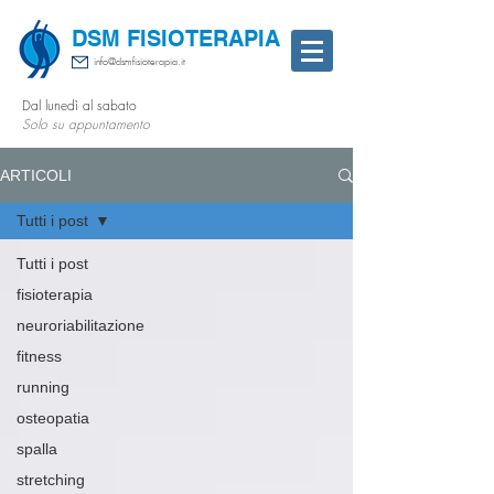
DSM FISIOTERAPIA
info@dsmfisioterapia.it
Dal lunedì al sabato
Solo su appuntamento
ARTICOLI
Tutti i post
Tutti i post
fisioterapia
neuroriabilitazione
fitness
running
osteopatia
spalla
stretching