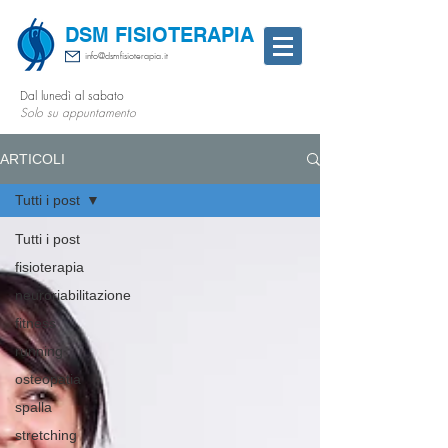
DSM FISIOTERAPIA
info@dsmfisioterapia.it
Dal lunedì al sabato
Solo su appuntamento
ARTICOLI
Tutti i post
Tutti i post
fisioterapia
neuroriabilitazione
fitness
running
osteopatia
spalla
stretching