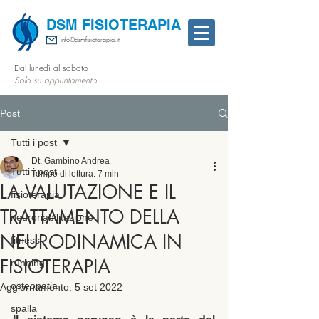
DSM FISIOTERAPIA
info@dsmfisioterapia.it
Dal lunedì al sabato
Solo su appuntamento
Post
Tutti i post
Dt. Gambino Andrea
Tutti i post
Tempo di lettura: 7 min
LA VALUTAZIONE E IL
fisioterapia
TRATTAMENTO DELLA
neuroriabilitazione
NEURODINAMICA IN
fitness
FISIOTERAPIA
running
osteopatia
Aggiornamento:
5 set 2022
spalla