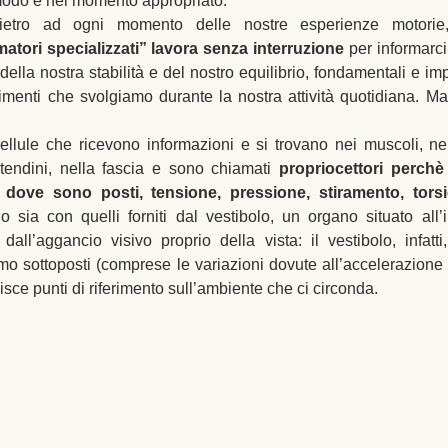
modo e nel momento appropriato.
ietro ad ogni momento delle nostre esperienze motorie
atori specializzati” lavora senza interruzione
 per informarc
ella nostra stabilità e del nostro equilibrio, fondamentali e impre
menti che svolgiamo durante la nostra attività quotidiana. M
ellule che ricevono informazioni e si trovano nei muscoli, nei
 tendini, nella fascia e sono chiamati 
propriocettori perchè
 dove sono posti, tensione, pressione, stiramento, torsi
o sia con quelli forniti dal vestibolo, un organo situato all’i
dall’aggancio visivo proprio della vista: il vestibolo, infatti,
mo sottoposti (comprese le variazioni dovute all’accelerazione d
nisce punti di riferimento sull’ambiente che ci circonda.