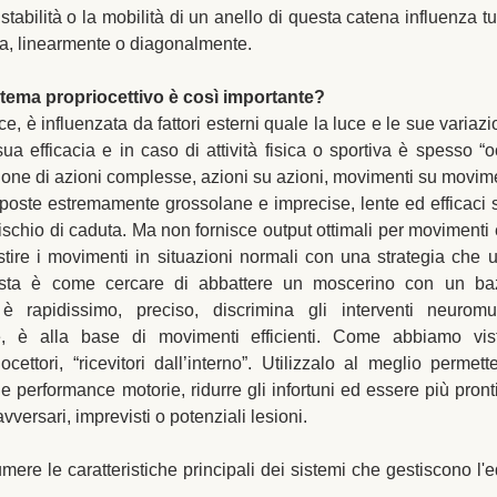
tabilità o la mobilità di un anello di questa catena influenza tutta
sa, linearmente o diagonalmente.
stema propriocettivo è così importante? 
ce, è influenzata da fattori esterni quale la luce e le sue variazio
sua efficacia e in caso di attività fisica o sportiva è spesso “
zione di azioni complesse, azioni su azioni, movimenti su movime
isposte estremamente grossolane e imprecise, lente ed efficaci s
schio di caduta. Ma non fornisce output ottimali per movimenti e
tire i movimenti in situazioni normali con una strategia che uti
ista è come cercare di abbattere un moscerino con un bazo
 è rapidissimo, preciso, discrimina gli interventi neurom
e, è alla base di movimenti efficienti. Come abbiamo vist
cettori, “ricevitori dall’interno”. Utilizzalo al meglio permette
 performance motorie, ridurre gli infortuni ed essere più pronti
vversari, imprevisti o potenziali lesioni.
re le caratteristiche principali dei sistemi che gestiscono l'eq