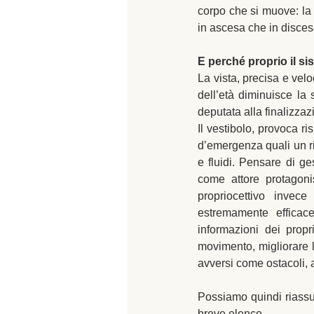
corpo che si muove: la s
in ascesa che in disce
E perché proprio il si
La vista, precisa e velo
dell’età diminuisce la 
deputata alla finalizza
Il vestibolo, provoca r
d’emergenza quali un ri
e fluidi. Pensare di ges
come attore protagon
propriocettivo invece
estremamente efficac
informazioni dei proprio
movimento, migliorare le
avversi come ostacoli, a
Possiamo quindi riassume
breve elenco