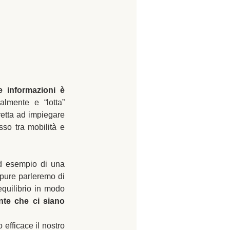
e informazioni è 
lmente e “lotta” 
retta ad impiegare 
so tra mobilità e 
ad esempio di una 
ppure parleremo di 
equilibrio in modo 
nte che ci siano 
efficace il nostro 