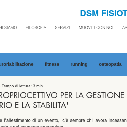
DSM FISIO
HI SIAMO
FILOSOFIA
SERVIZI
MUOVITI CON NOI
AR
roriabilitazione
fitness
running
osteopatia
o
Tempo di lettura: 3 min
PROPRIOCETTIVO PER LA GESTIONE
RIO E LA STABILITA'
e l’allestimento di un evento,  c’è sempre chi lavora incessant