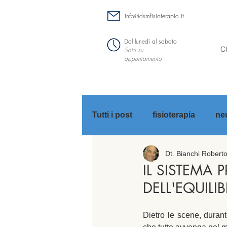
info@dsmfisioterapia.it
Dal lunedì al sabato
C
Solo su
appuntamento
Tutti i post
fisioterapia
neu
Dt. Bianchi Robert
stretching
IL SISTEMA 
DELL'EQUILIB
Dietro le scene, durant