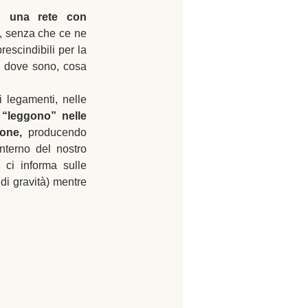
, 
una rete con 
i, senza che ce ne 
scindibili per la  
a dove sono, cosa 
 legamenti, nelle 
 “leggono” nelle 
one,
 producendo 
nterno del nostro 
 ci informa sulle 
i gravità) mentre 