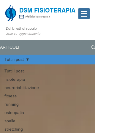
DSM FISIOTERAPIA
info@dsmfisioterapia.it
Dal lunedì al sabato
Solo su appuntamento
ARTICOLI
Tutti i post
Tutti i post
fisioterapia
neuroriabilitazione
fitness
running
osteopatia
spalla
stretching