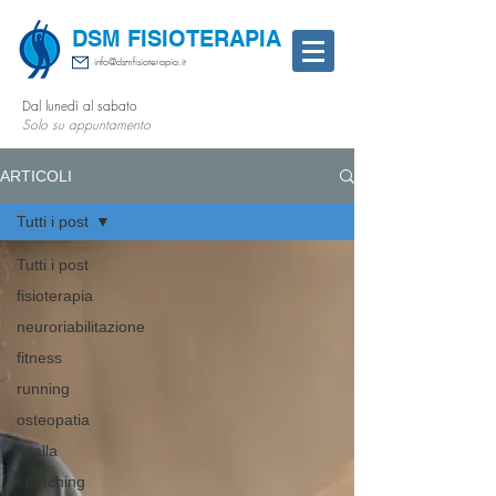
DSM FISIOTERAPIA
info@dsmfisioterapia.it
Dal lunedì al sabato
Solo su appuntamento
ARTICOLI
Tutti i post
Tutti i post
fisioterapia
neuroriabilitazione
fitness
running
osteopatia
spalla
stretching